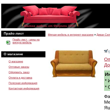
Прайс-лист
Мягкая мебель в интернет-магазине
»
Диван Сил
Прайс-лист - цены на
мягкую мебель
О магазине
Оп
О магазине
До
Оптовые заказы
Оформить заказ
И
Оплата и доставка
* 
Полезная информация
* 
Контактная информация
Фа
Ме
Ящ