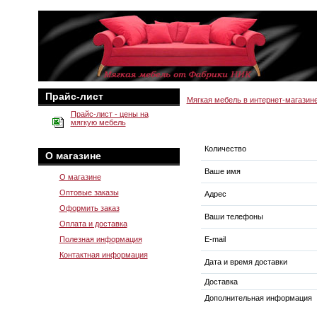
Прайс-лист
Мягкая мебель в интернет-магазин
Прайс-лист - цены на
мягкую мебель
Количество
О магазине
Ваше имя
О магазине
Оптовые заказы
Адрес
Оформить заказ
Ваши телефоны
Оплата и доставка
Полезная информация
E-mail
Контактная информация
Дата и время доставки
Доставка
Дополнительная информация