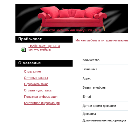
Прайс-лист
Мягкая мебель в интернет-магазин
Прайс-лист - цены на
мягкую мебель
Количество
О магазине
Ваше имя
О магазине
Оптовые заказы
Адрес
Оформить заказ
Ваши телефоны
Оплата и доставка
Полезная информация
E-mail
Контактная информация
Дата и время доставки
Доставка
Дополнительная информация